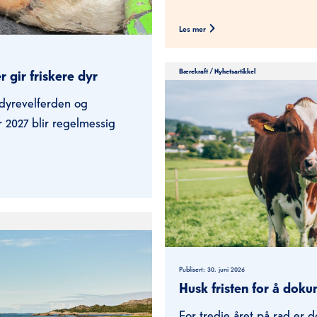
Les mer
Bærekraft
/
Nyhetsartikkel
 gir friskere dyr
e dyrevelferden og
 2027 blir regelmessig
Publisert:
30. juni 2026
Husk fristen for å doku
For tredje året på rad er 