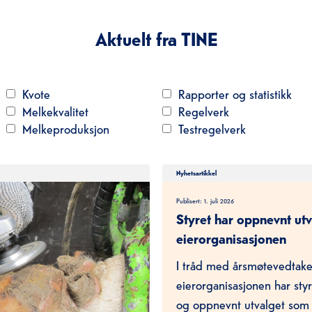
Aktuelt fra TINE
Kvote
Rapporter og statistikk
Melkekvalitet
Regelverk
Melkeproduksjon
Testregelverk
Nyhetsartikkel
Publisert:
1. juli 2026
Styret har oppnevnt utv
eierorganisasjonen
I tråd med årsmøtevedtake
eierorganisasjonen har styr
og oppnevnt utvalget som s