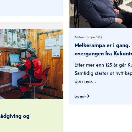
Publisert:
26. juni 2026
Melkerampa er i gang. 
overgangen fra Kukontr
Etter mer enn 125 år går Ku
Samtidig starter et nytt ka
den nye...
Les mer
arådgiving og