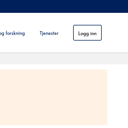
og forskning
Tjenester
Logg inn