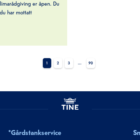
 klimarådgiving er åpen. Du
 du har mottatt
1
2
3
...
90
*Gårdstankservice
Sn