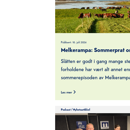
Publisert:
10. juli 2026
Melkerampa: Sommerprat om
Slåtten er godt i gang mange st
forholdene har vært alt annet en
sommerepisoden av Melkerampa 
Les mer
Podcast
/
Nyhetsartikkel