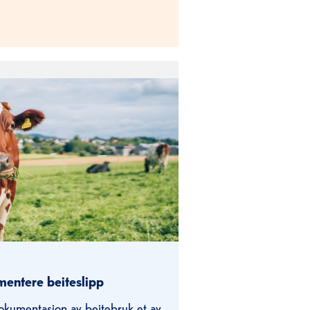
mentere beiteslipp
dokumentasjon av beitebruk et av