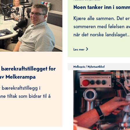
Noen tanker inn i som
Kjære alle sammen. Det er noe eget ved å gå inn i
sommeren med følelsen av a
når det norske landslaget..
Les mer
Melkepris
/
Nyhetsartikkel
 bærekraftstillegget for
 av Melkerampa
t bærekraftstillegg i
e tiltak som bidrar til å