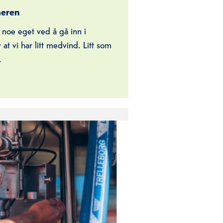
meren
t vi har litt medvind. Litt som
.