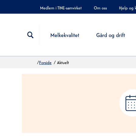
Hopp til innholdet
Medlem i TINE-samvirket
Om oss
Hjelp og 
Melkekvalitet
Gård og drift
/
Forside
/
Aktuelt