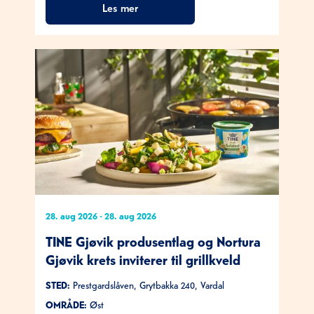
Les mer
28. aug 2026
-
28. aug 2026
TINE Gjøvik produsentlag og Nortura
Gjøvik krets inviterer til grillkveld
STED:
Prestgardslåven, Grytbakka 240, Vardal
OMRÅDE:
Øst