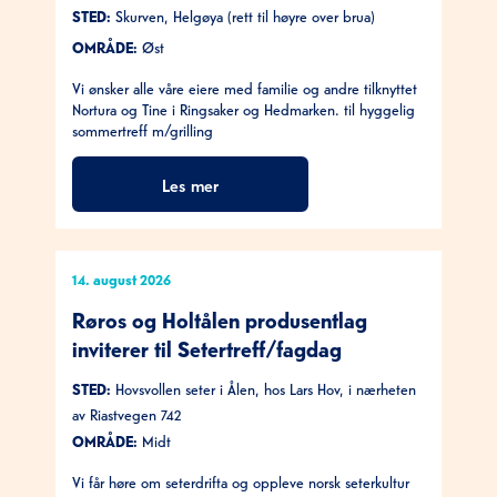
STED:
Skurven, Helgøya (rett til høyre over brua)
OMRÅDE:
Øst
Vi ønsker alle våre eiere med familie og andre tilknyttet
Nortura og Tine i Ringsaker og Hedmarken. til hyggelig
sommertreff m/grilling
Les mer
14. august 2026
Røros og Holtålen produsentlag
inviterer til Setertreff/fagdag
STED:
Hovsvollen seter i Ålen, hos Lars Hov, i nærheten
av Riastvegen 742
OMRÅDE:
Midt
Vi får høre om seterdrifta og oppleve norsk seterkultur