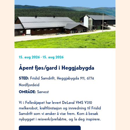
15. aug 2026
-
15. aug 2026
Åpent fjøs/gard i Heggjabygda
STED:
Frislid Samdrift, Heggjabygda 911, 6774
Nordfjordeid
OMRÅDE:
Sørvest
Vi i Felleskjøpet har levert DeLaval VMS V310
melkerobot, kraftfôrstasjon og innredning til Frislid
Samdrift som vi ønsker å vise frem. Kom å besøk
nybygget i reisverk/prefabtre, og la deg inspirere.