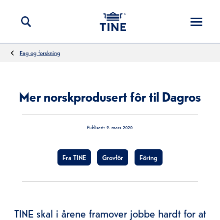
Hopp til innholdet
Fag og forskning
Mer norskprodusert fôr til Dagros
Publisert:
9. mars 2020
Fra TINE
Grovfôr
Fôring
TINE skal i årene framover jobbe hardt for at