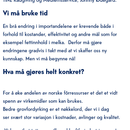
Vi må bruke tid
En brå endring i importandel
e
ne er krevende både i
forhold til kostander, effektivitet og
andre mål som for
eksempel fettinnhold i melka. Derfor må gjøre
endringene g
radvis i takt med at vi skaffer oss ny
kunnskap. Men vi må begynne nå!
Hva må gjøres helt konkret?
For å øke andelen av norske fôrressurser et det et vidt
spenn av virkemidler som kan brukes.
Bedre grovfordyrking er et nøkkelord, der vi i dag
ser
svært stor variasjon i kostnader, avlinger og kvalitet
.
Videre vil et tett samspill med kraftforindustrien om å