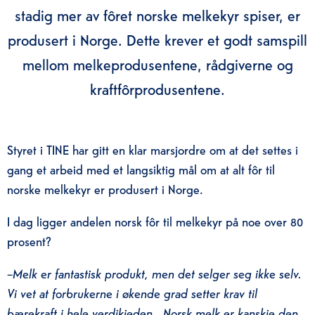
stadig mer av fôret norske melkekyr spiser, er
produsert i Norge. Dette krever et godt samspill
mellom melkeprodusentene, rådgiverne og
kraftfôrprodusentene.
Styret i TINE har gitt en klar marsjordre om at det settes i
gang et arbeid med et langsiktig mål om at alt fôr til
norske melkekyr er
produsert
i Norge
.
I dag ligger andelen norsk fôr til melkekyr på noe over 80
prosent?
–Melk er fantastisk
produkt
, men
det selger seg ikke selv.
Vi vet at forbrukerne i
økende grad setter krav til
bærekraft i hele verdikjeden
.
Norsk melk er
kanskje den