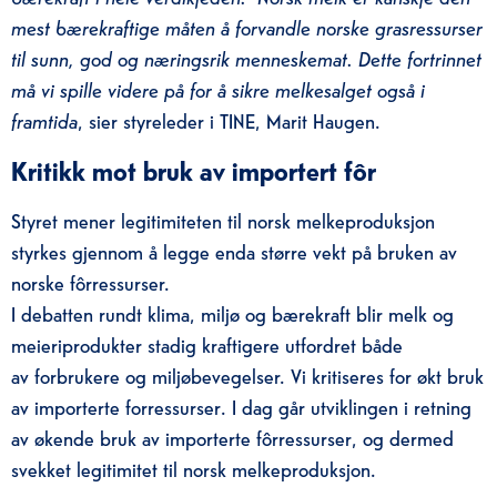
mest bærekraftige måten å forvandle norske grasressurser
til sunn, god og næringsrik menneskemat
.
Dette fortrinnet
må vi spille videre på for å sikre melkesalget også i
framtida
, sier styreleder i TINE, Marit Haugen.
Kritikk mot bruk av
importert fôr
Styret mener
legitimiteten til
norsk melkeproduksjon
styrkes gjennom å legge enda større vekt på bruken av
norske fôrressurser.
I debatten rundt
klima, miljø og bærekraft
blir m
elk og
meieriprodukter stadig kraftigere
utfordret både
av
forbrukere og miljøbevegelser. Vi kritiseres for økt bruk
av importert
e
forressurser
.
I dag går utviklingen i retning
av økende bruk av importerte fôrressurser
,
og dermed
svekket legitimitet
til norsk melkeproduksjon
.