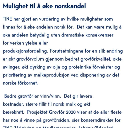
Mulighet til å øke norskandel
TINE
har gjort en vurdering av hvilke muligheter
som
finnes for
å øke andelen norsk fôr
.
Det
kan
være mulig å
øke andelen
betydelig
u
ten dramatiske konsekvenser
for
verken
ytelse eller
produksjonsfordeling
.
Forutsetningene for en slik endring
er økt grovfôrvolum gjennom bedret grovfôrkvalitet, økte
avlinger, økt dyrking av olje og proteinrike fôrvekster og
prioritering av melkeproduksjon ved disponering av det
norske fôrkornet.
Bedre grovfôr er vinn/vinn. Det gir lavere
kostnader,
større tillit til norsk melk og økt
bærekraft.
Prosjektet Grovfôr 2020 viser at de aller fleste
har noe å vinne
på grovfôrsiden
, sier
konserndirektør for
TINE Rådgiving og Medlemsservice,
Johnny Ødegård.