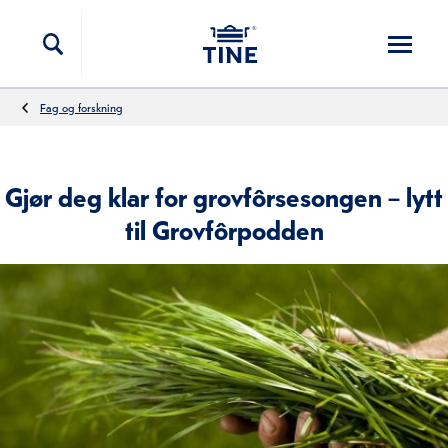
Hopp til innholdet
Fag og forskning
Gjør deg klar for grovfôrsesongen – lytt
til Grovfôrpodden