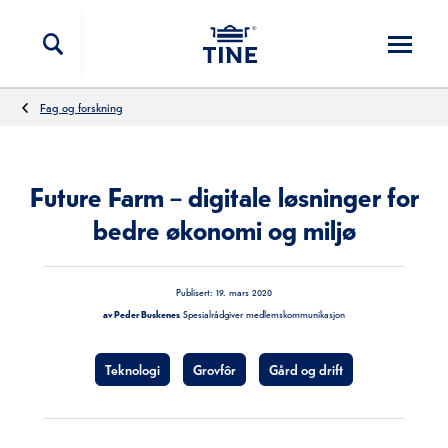
Hopp til innholdet
Fag og forskning
Future Farm – digitale løsninger for
bedre økonomi og miljø
Publisert:
19. mars 2020
av Peder Buskenes
Spesialrådgiver medlemskommunikasjon
Teknologi
Grovfôr
Gård og drift