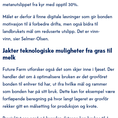
metanutslippet fra kyr med opptil 30%.
Målet er derfor å finne digitale løsninger som gir bonden
motivasjon til å forbedre drifta, men også bidra til
landbrukets mål om reduserte utslipp. Det er vinn-
vinn, sier Selmer-Olsen.
Jakter teknologiske muligheter fra gras til
melk
Future Farm utforsker også det som skjer inne i fjøset. Der
handler det om å optimalisere bruken av det grovfôret
bonden til enhver tid har, ut ifra hvilke mål og rammer
som bonden har på sitt bruk. Dette kan for eksempel være
fortløpende beregning på hvor langt lageret av grovfôr
rekker gitt en målsetting for produksjon og kvote.
Prosjektet ser også på hvordan dataene kan brukes til å