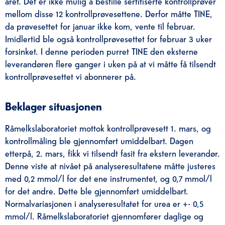
året. Det er ikke mulig å bestille sertifiserte kontrollprøver
mellom disse 12 kontrollprøvesettene. Derfor måtte TINE,
da prøvesettet for januar ikke kom, vente til februar.
Imidlertid ble også kontrollprøvesettet for februar 3 uker
forsinket. I denne perioden purret TINE den eksterne
leverandøren flere ganger i uken på at vi måtte få tilsendt
kontrollprøvesettet vi abonnerer på.
Beklager situasjonen
Råmelkslaboratoriet mottok kontrollprøvesett 1. mars, og
kontrollmåling ble gjennomført umiddelbart. Dagen
etterpå, 2. mars, fikk vi tilsendt fasit fra ekstern leverandør.
Denne viste at nivået på analyseresultatene måtte justeres
med 0,2 mmol/l for det ene instrumentet, og 0,7 mmol/l
for det andre. Dette ble gjennomført umiddelbart.
Normalvariasjonen i analyseresultatet for urea er +- 0,5
mmol/l. Råmelkslaboratoriet gjennomfører daglige og