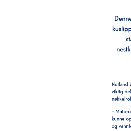
Denne
kuslip
s
nestk
Netland 
viktig de
nøkkelrol
– Matprod
kunne op
og vannf