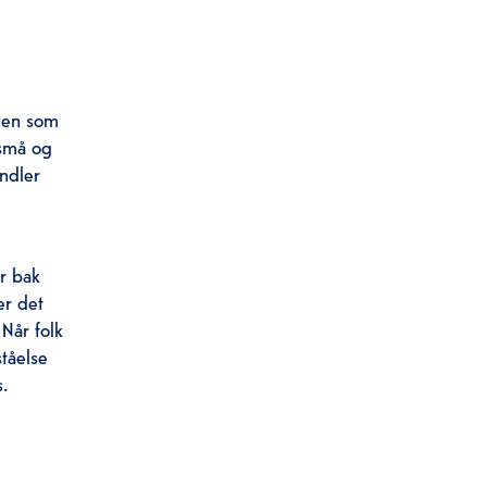
agen som
 små og
andler
er bak
er det
 Når folk
tåelse
s.