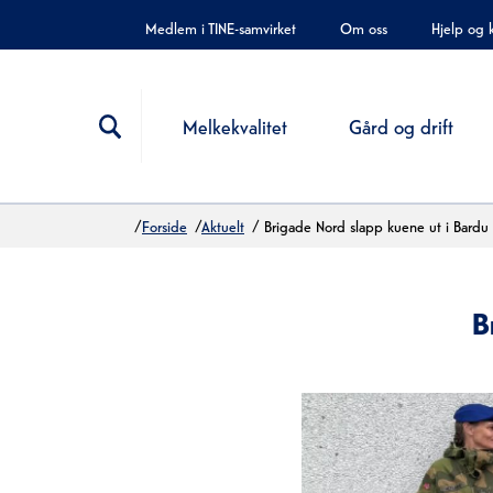
Hopp til innholdet
Medlem i TINE-samvirket
Om oss
Hjelp og 
Melkekvalitet
Gård og drift
/
Forside
/
Aktuelt
/
Brigade Nord slapp kuene ut i Bardu
B