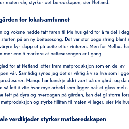
er maten vår, styrker det beredskapen, sier Netland.
gården for lokalsamfunnet
n og voksne hadde tatt turen til Melhus gård for å ta del i d
 starten på en ny beitesesong. Det var stor begeistring blant
våryre kyr slapp ut på beite etter vinteren. Men for Melhus h
 mer enn å markere at beitesesongen er i gang.
 glad for at Netland løfter fram matproduksjon som en del av
pen vår. Samtidig synes jeg det er viktig å vise hva som ligg
 produserer. Mange har kanskje aldri vært på en gård, og da 
ke så lett å vite hvor mye arbeid som ligger bak et glass melk.
e tett på dyra og hverdagen på gården, kan det gi større fors
 matproduksjon og styrke tilliten til maten vi lager, sier Melhu
ale verdikjeder styrker matberedskapen