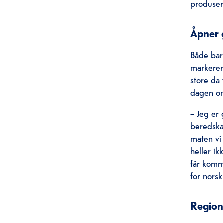
produser
Åpner 
Både bar
markerer
store da 
dagen om
– Jeg er
beredska
maten vi
heller ik
får komm
for norsk
Region