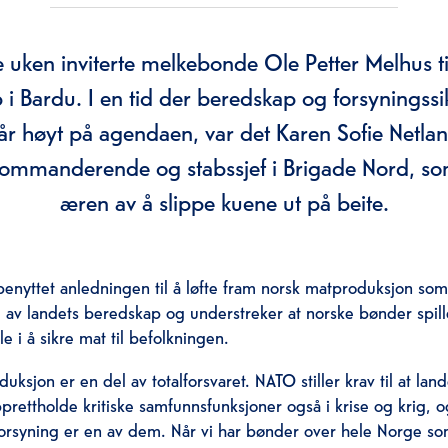
 uken inviterte melkebonde Ole Petter Melhus til
p i Bardu. I en tid der beredskap og forsyningssi
tår høyt på agendaen, var det Karen Sofie Netlan
ommanderende og stabssjef i Brigade Nord, so
æren av å slippe kuene ut på beite.
benyttet anledningen til å løfte fram norsk matproduksjon so
l av landets beredskap og understreker at norske bønder spill
le i å sikre mat til befolkningen.
uksjon er en del av totalforsvaret. NATO stiller krav til at lan
prettholde kritiske samfunnsfunksjoner også i krise og krig, o
orsyning er en av dem. Når vi har bønder over hele Norge s