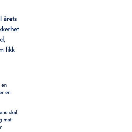
 årets
kkerhet
d,
m fikk
m en
er en
dene skal
g mat-
om