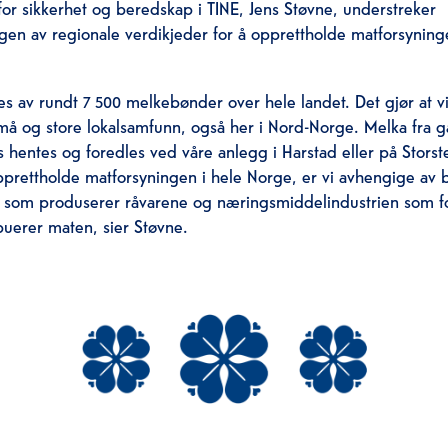
for sikkerhet og beredskap i TINE, Jens Støvne, understreker
gen av regionale verdikjeder for å opprettholde matforsyning
es av rundt 7 500 melkebønder over hele landet. Det gjør at vi 
små og store lokalsamfunn, også her i Nord-Norge. Melka fra 
s hentes og foredles ved våre anlegg i Harstad eller på Storst
opprettholde matforsyningen i hele Norge, er vi avhengige av
som produserer råvarene og næringsmiddelindustrien som f
ibuerer maten, sier Støvne.