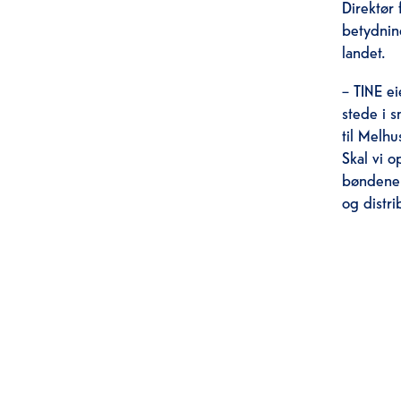
Direktør 
betydnin
landet.
– TINE ei
stede i 
til Melhu
Skal vi 
bøndene 
og distr