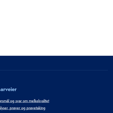
arveier
rsmål og svar om melkekvalitet
lyser, prøver og prøvetaking