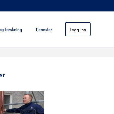
og forskning
Tjenester
Logg inn
er