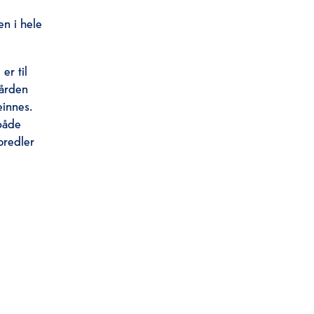
en i hele
er til
gården
einnes.
 både
oredler